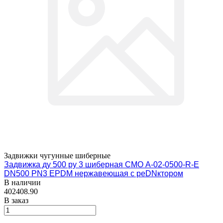
Задвижки чугунные шиберные
Задвижка ду 500 ру 3 шиберная СМО A-02-0500-R-E
DN500 PN3 EPDM нержавеющая с реDNктором
В наличии
402408.90
В заказ