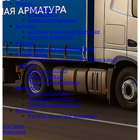
Фланцы
Фланцы ст.20
Фланцы 09г2с
Фланцы нержавеющие
Заглушки
Заглушки (днища) эллиптические
Заглушки фланцевые
Затворы
Затворы дисковые поворотные
Компенсаторы
Компенсаторы резиновые (вибровставки)
Переходы
Переходы сталь 20
Переходы 09г2с
Переходы нержавеющие
Тройники
Тройники стальные
Тройники сталь 09г2с
Тройники нержавеющие
Фильтры
Фильтры магнитные фланцевые
Доставка
Компания