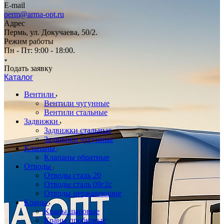
E-mail
perm@arma-opt.ru
Адрес
Пермь, ул. Докучаева, 50/2.
Режим работы
Пн - Пт: 9:00 - 18:00.
Подать заявку
Каталог
Вентили
Вентили чугунные
Вентили стальные
Задвижки
Задвижки стальные
Задвижки чугунные
Клапаны
Клапаны обратные
Отводы
Отводы сталь 20
Отводы сталь 09г2с
Отводы нержавеющие
Краны
Краны шаровые
Краны пробковые