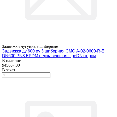
Задвижки чугунные шиберные
Задвижка ду 600 ру 3 шиберная СМО A-02-0600-R-E
DN600 PN3 EPDM нержавеющая с реDNктором
В наличии
945807.30
В заказ