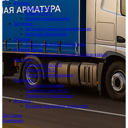
Фланцы
Фланцы ст.20
Фланцы 09г2с
Фланцы нержавеющие
Заглушки
Заглушки (днища) эллиптические
Заглушки фланцевые
Затворы
Затворы дисковые поворотные
Компенсаторы
Компенсаторы резиновые (вибровставки)
Переходы
Переходы сталь 20
Переходы 09г2с
Переходы нержавеющие
Тройники
Тройники стальные
Тройники сталь 09г2с
Тройники нержавеющие
Фильтры
Фильтры магнитные фланцевые
Доставка
Компания