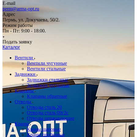
E-mail
perm@arma-opt.ru
Адрес
Пермь, ул. Докучаева, 50/2.
Режим работы
Пн - Пт: 9:00 - 18:00.
Подать заявку
Каталог
Вентили
Вентили чугунные
Вентили стальные
Задвижки
Задвижки стальные
Задвижки чугунные
Клапаны
Клапаны обратные
Отводы
Отводы сталь 20
Отводы сталь 09г2с
Отводы нержавеющие
Краны
Краны шаровые
Краны пробковые