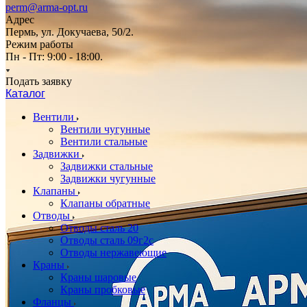
perm@arma-opt.ru
Адрес
Пермь, ул. Докучаева, 50/2.
Режим работы
Пн - Пт: 9:00 - 18:00.
Подать заявку
Каталог
Вентили
Вентили чугунные
Вентили стальные
Задвижки
Задвижки стальные
Задвижки чугунные
Клапаны
Клапаны обратные
Отводы
Отводы сталь 20
Отводы сталь 09г2с
Отводы нержавеющие
Краны
Краны шаровые
Краны пробковые
Фланцы