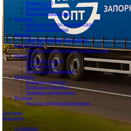
Фланцы ст.20
Фланцы 09г2с
Фланцы нержавеющие
Заглушки
Заглушки (днища) эллиптические
Заглушки фланцевые
Затворы
Затворы дисковые поворотные
Компенсаторы
Компенсаторы резиновые (вибровставки)
Переходы
Переходы сталь 20
Переходы 09г2с
Переходы нержавеющие
Тройники
Тройники стальные
Тройники сталь 09г2с
Тройники нержавеющие
Фильтры
Фильтры магнитные фланцевые
Доставка
Компания
О компании