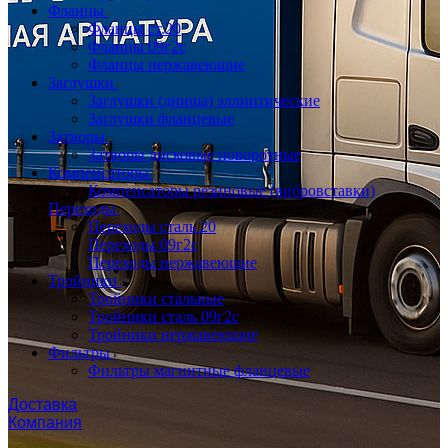
Фланцы
Фланцы ст.20
Фланцы 09г2с
Фланцы нержавеющие
Заглушки
Заглушки (днища) эллиптические
Заглушки фланцевые
Затворы
Затворы дисковые поворотные
Компенсаторы
Компенсаторы резиновые (вибровставки)
Переходы
Переходы сталь 20
Переходы 09г2с
Переходы нержавеющие
Тройники
Тройники стальные
Тройники сталь 09г2с
Тройники нержавеющие
Фильтры
Фильтры магнитные фланцевые
Доставка
Компания