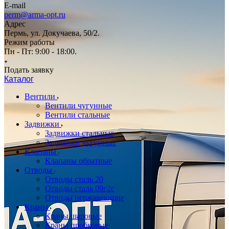
E-mail
perm@arma-opt.ru
Адрес
Пермь, ул. Докучаева, 50/2.
Режим работы
Пн - Пт: 9:00 - 18:00.
Подать заявку
Каталог
Вентили
Вентили чугунные
Вентили стальные
Задвижки
Задвижки стальные
Задвижки чугунные
Клапаны
Клапаны обратные
Отводы
Отводы сталь 20
Отводы сталь 09г2с
Отводы нержавеющие
Краны
Краны шаровые
Краны пробковые